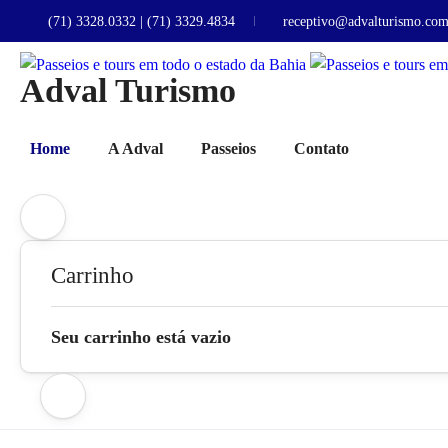
(71) 3328.0332 | (71) 3329.4834
receptivo@advalturismo.com
Adval Turismo
Home
A Adval
Passeios
Contato
Carrinho
Seu carrinho está vazio